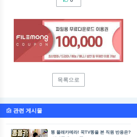
0
목록으로
관련 게시물
똥 몰래카메라! 꾹TV똥을 본 직원 반응은?