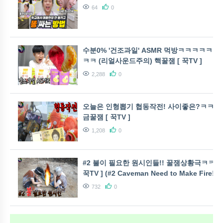
64
0
수분0% '건조과일' ASMR 먹방ㅋㅋㅋㅋㅋㅋ
ㅋㅋ (리얼사운드주의) 핵꿀잼 [ 꾹TV ]
2,288
0
오늘은 인형뽑기 협동작전! 사이좋은?ㅋㅋ 조
금꿀잼 [ 꾹TV ]
1,208
0
#2 불이 필요한 원시인들!! 꿀잼상황극ㅋㅋ [
꾹TV ] (#2 Caveman Need to Make Fire!!)
732
0