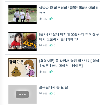
생방송 중 리포터의 "급똥" 몰래카메라 !!!ㅋ
ㅋㅋ
787
0
[몰카] 23살에 바지에 오줌싸기 ㅎㅎ 친구 앞
에서 오줌싸기 몰래카메라!
653
0
(흑역사툰) 똥 싸면서 달린 썰???? [ 영상툰
ㅣ썰툰ㅣ애니메이션ㅣ헤이툰]
803
0
골목길에서 똥 싼 날
985
0