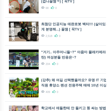
(겁나꿀잼ㅋ) [ 꾹TV ]
68
0
최첨단 인공지능 애완로봇 벡터!!! (살아있는
게 분명해...) 꿀잼 [ 꾹TV ]
2,518
0
"거기.. 아주머니들~?" 아줌마 몰래카메라 (2
탄) 여성분들 반응은~?
204
0
(강추) 왜 여길 선택했을까요? 유명 IT 기업
직원 휴양소 펜션 전원주택 매매 10년 이상 가
꾼 정원이 압권 매수 후 풀빌라펜션 정원 카페
409
0
활용 횡성부동산 - 발품부동산TV
학교에서 애들한테 안 들키고 똥 싸는 방법