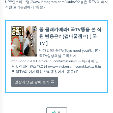
UP!!인스타그램 //www.instagram.com/kkuktv/오늘은 꾹TV의 여자
직원 브라운걸에게 '똥몰카'...
똥 몰래카메라! 꾹TV똥을 본 직
원 반응은? (겁나꿀잼ㅋ) [ 꾹
TV ]
반가워요! 꾹TV(Toys need you)입니다.
꾹TV일상채널 구독하기
http://goo.gl/CFF7ro?sub_confirmation=1 구독=재미,입
담 UP! UP!!인스타그램 //www.instagram.com/kkuktv/오늘
은 꾹TV의 여자직원 브라운걸에게 '똥몰카'...
영상과 댓글 같이 보기