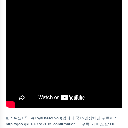
반가워요! 꾹TV(Toys need you)입니다.꾹TV일상채널 구독하기
http://goo.gl/CFF7ro?sub_confirmation=1 구독=재미,입담 UP!