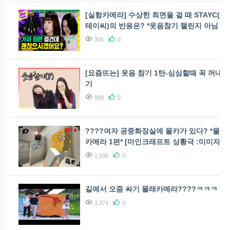
[실험카메라] 수상한 최면을 걸 때 STAYC(스
테이씨)의 반응은? *웃음참기 챌린지 아님 주
의* | 1theK 신인개발팀 | 1theK Hard
305
0
Training Team
[요즘뜨는] 웃음 참기 1탄-심심할때 꼭 꺼내보
기
988
0
????여자 공중화장실에 몰카가 있다? *몰래
카메라 1편* [마인크래프트 상황극 :미미자매]
Minecraft [단미호]
1,500
0
길에서 오줌 싸기 몰래카메라????ㅋㅋㅋ
1,374
0