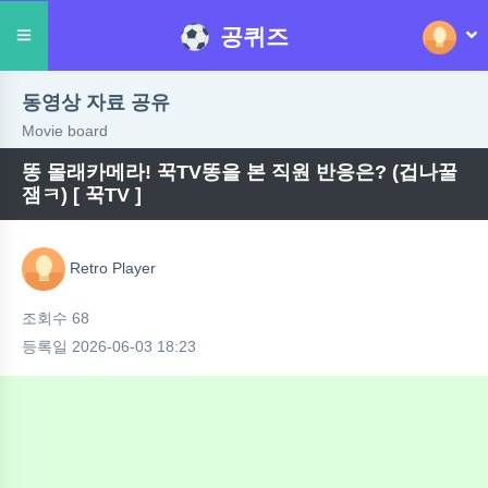
공퀴즈
동영상 자료 공유
Movie board
똥 몰래카메라! 꾹TV똥을 본 직원 반응은? (겁나꿀
잼ㅋ) [ 꾹TV ]
Retro Player
조회수 68
등록일 2026-06-03 18:23