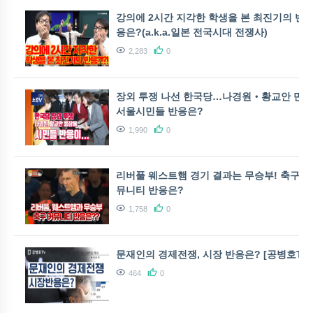
강의에 2시간 지각한 학생을 본 최진기의 반
응은?(a.k.a.일본 전국시대 전쟁사)
2,283
0
장외 투쟁 나선 한국당…나경원‧황교안 만난
서울시민들 반응은?
1,990
0
리버풀 웨스트햄 경기 결과는 무승부! 축구 커
뮤니티 반응은?
1,758
0
문재인의 경제전쟁, 시장 반응은? [공병호TV]
464
0